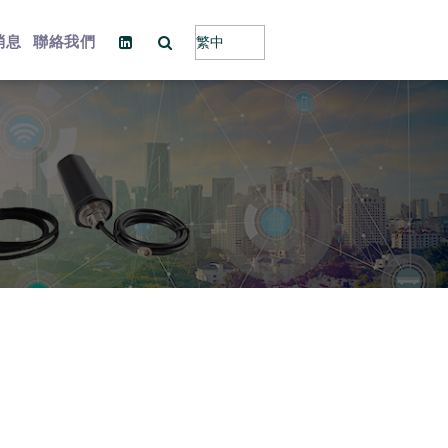
消息
聯絡我們