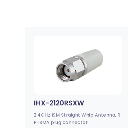
IHX-2120RSXW
2.4GHz ISM Straight Whip Antenna, R
P-SMA plug connector