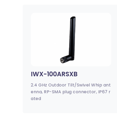
IWX-100ARSXB
2.4 GHz Outdoor Tilt/Swivel Whip ant
enna, RP-SMA plug connector, IP67 r
ated