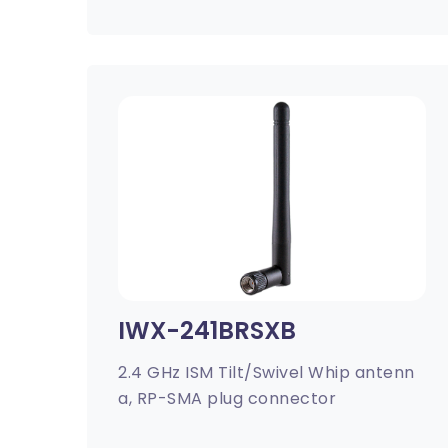
IWX-241BRSXB
2.4 GHz ISM Tilt/Swivel Whip antenn
a, RP-SMA plug connector