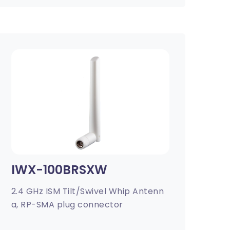
IWX-100BRSXW
2.4 GHz ISM Tilt/Swivel Whip Antenn
a, RP-SMA plug connector