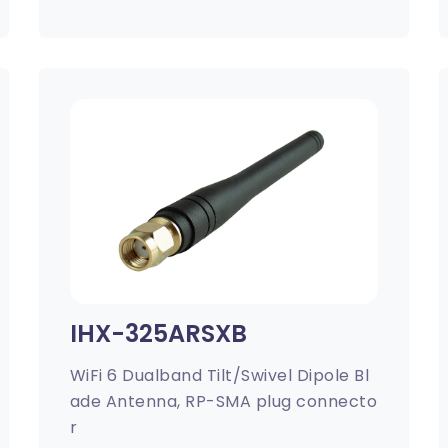
IHX-325ARSXB
WiFi 6 Dualband Tilt/Swivel Dipole Bl
ade Antenna, RP-SMA plug connecto
r