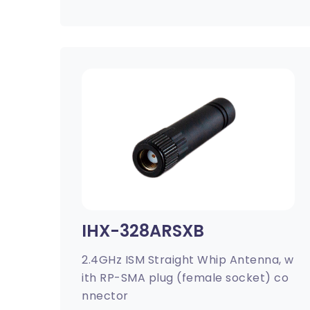
IHX-328ARSXB
2.4GHz ISM Straight Whip Antenna, w
ith RP-SMA plug (female socket) co
nnector