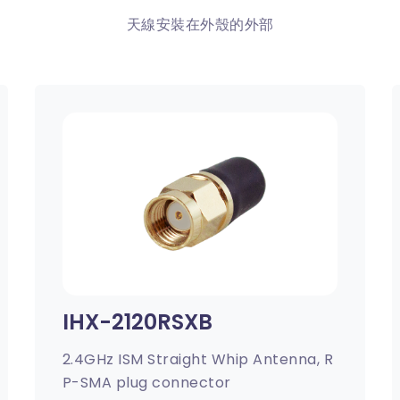
天線安裝在外殼的外部
IHX-2120RSXB
2.4GHz ISM Straight Whip Antenna, R
P-SMA plug connector