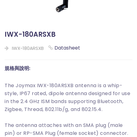
IWX-180ARSXB
Datasheet
IWX-180ARSXB
規格與說明:
The Joymax IWX-180ARSXB antenna is a whip-
style, IP67 rated, dipole antenna designed for use
in the 2.4 GHz ISM bands supporting Bluetooth,
Zigbee, Thread, 802.11b/g, and 802.15.4.
The antenna attaches with an SMA plug (male
pin) or RP-SMA Plug (female socket) connector.