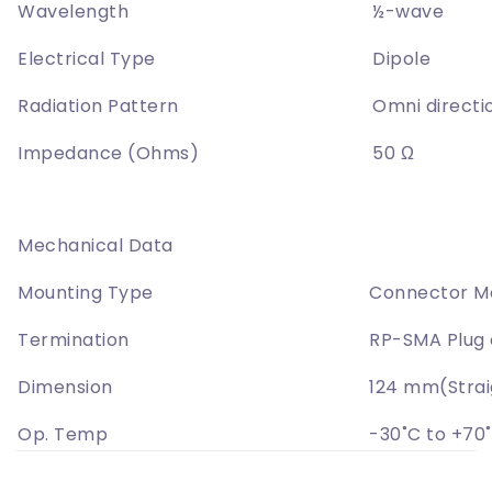
Wavelength
½-wave
Electrical Type
Dipole
Radiation Pattern
Omni directi
Impedance (Ohms)
50 Ω
Mechanical Data
Mounting Type
Connector M
Termination
RP-SMA Plug
Dimension
124 mm(Strai
Op. Temp
-30˚C to +70