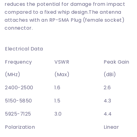
reduces the potential for damage from impact
compared to a fixed whip design.The antenna
attaches with an RP-SMA Plug (female socket)
connector.
Electrical Data
Frequency
VSWR
Peak Gain
(MHz)
(Max)
(dBi)
2400-2500
1.6
2.6
5150-5850
1.5
4.3
5925-7125
3.0
4.4
Polarization
Linear