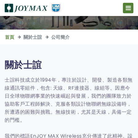
首頁
關於士誼
公司簡介
關於士誼
士誼科技成立於1994年，專注於設計、開發、製造各類無
線通訊零組件，包含: 天線、RF連接器、線組等。因應今
日全球物聯網事業的快速崛起與發展，我們的團隊致力於
協助客戶工程師解決、克服各類設計物聯網無線設備時，
所遭遇的困難與挑戰。無線技術，尤其是天線，具備一定
的門檻。
我們的標語
EnJOY MAX Wireless
充分傳達了此精神。設