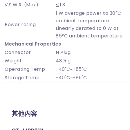
V.S.W.R. (Max)
≦1.3
1 W average power to 30°C
ambient temperature
Power rating
Linearly derated to 0 W at
85°C ambient temperature
Mechanical Properties
Connector
N Plug
Weight
48.5 g
Operating Temp
-40˚C~+85˚C
Storage Temp
-40˚C~+85˚C
其他內容