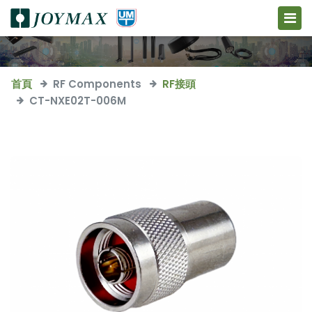
首頁
RF Components
RF接頭
CT-NXE02T-006M