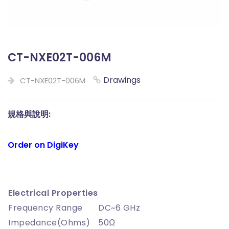
CT-NXE02T-006M
Drawings
CT-NXE02T-006M
規格與說明:
Order on DigiKey
Electrical Properties
Frequency Range
DC~6 GHz
Impedance(Ohms)
50Ω