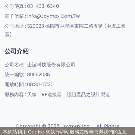
公司傳真 :
03-433-6340
電子信箱 :
Info@joymax.com.tw
公司地址 :
320023 桃園市中壢區東園二路五號 (中壢工業
區)
公司介紹
公司名稱 :
士誼科技股份有限公司
統一編號 :
89952038
開放時間 :
08:30-17:30
服務內容 :
天線、RF連接器、線組產品之設計製造
Copyright © 2026 Joymax Inc. - All Rights
本網站利用 Cookie 來執行網站服務並改善您與我們的互動。
Reserved.