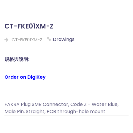
CT-FKE01XM-Z
Drawings
CT-FKE01XM-Z
規格與說明:
Order on DigiKey
FAKRA Plug SMB Connector, Code Z - Water Blue,
Male Pin, Straight, PCB through-hole mount