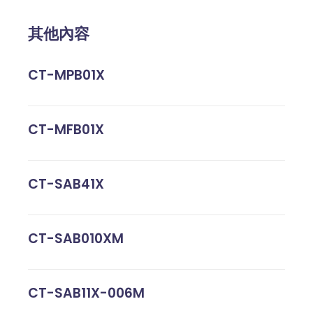
其他內容
CT-MPB01X
CT-MFB01X
CT-SAB41X
CT-SAB010XM
CT-SAB11X-006M