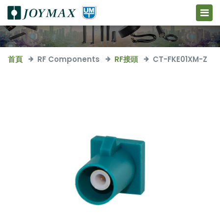
首頁
RF Components
RF接頭
CT-FKE01XM-Z