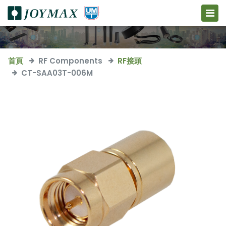
首頁
RF Components
RF接頭
CT-SAA03T-006M