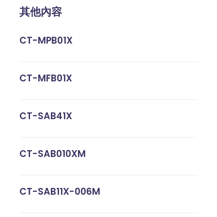
其他內容
CT-MPB01X
CT-MFB01X
CT-SAB41X
CT-SAB010XM
CT-SAB11X-006M