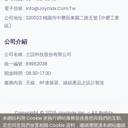
電子信箱 :
Info@joymax.com.tw
公司地址 :
320023 桃園市中壢區東園二路五號 (中壢工業
區)
公司介紹
公司名稱 :
士誼科技股份有限公司
統一編號 :
89952038
開放時間 :
08:30-17:30
服務內容 :
天線、RF連接器、線組產品之設計製造
Copyright © 2026 Joymax Inc. - All Rights
本網站利用 Cookie 來執行網站服務並改善您與我們的互動。
Reserved.
若您同意我們放置相關 Cookie 資料，繼續瀏覽讓本網站繼續