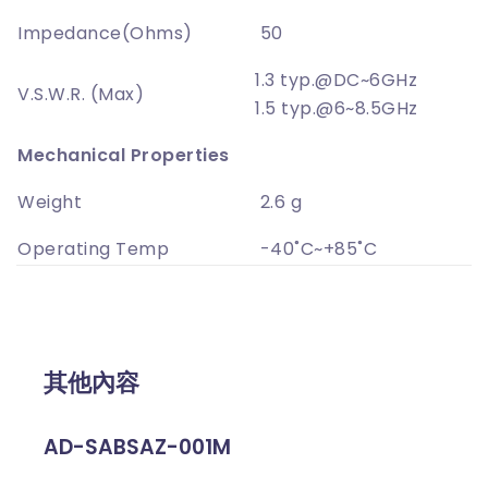
Impedance(Ohms)
50
1.3 typ.@DC~6GHz
V.S.W.R. (Max)
1.5 typ.@6~8.5GHz
Mechanical Properties
Weight
2.6 g
Operating Temp
-40˚C~+85˚C
其他內容
AD-SABSAZ-001M