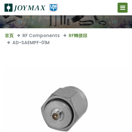
首頁
RF Components
RF轉接頭
AD-SAEMPF-01M