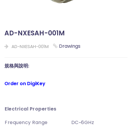
AD-NXESAH-001M
Drawings
AD-NXESAH-001M
規格與說明:
Order on DigiKey
Electrical Properties
Frequency Range
DC~6GHz