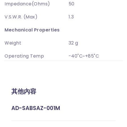
Impedance(Ohms)
50
V.S.W.R. (Max)
1.3
Mechanical Properties
Weight
32 g
Operating Temp
-40˚C~+85˚C
其他內容
AD-SABSAZ-001M