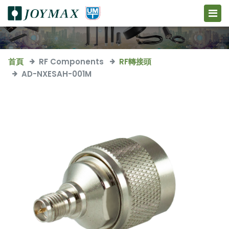
首頁
RF Components
RF轉接頭
AD-NXESAH-001M