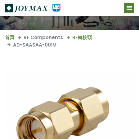
首頁
RF Components
RF轉接頭
AD-SAASAA-001M