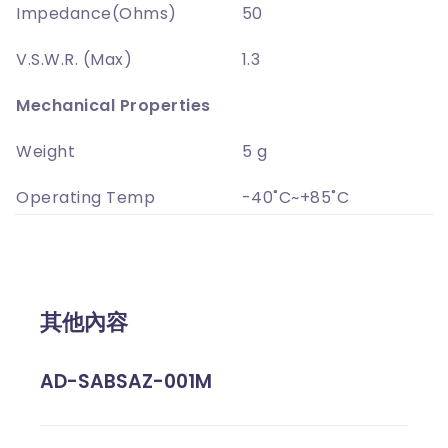
Impedance(Ohms)
50
V.S.W.R. (Max)
1.3
Mechanical Properties
Weight
5 g
Operating Temp
-40˚C~+85˚C
其他內容
AD-SABSAZ-001M