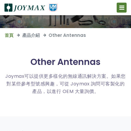
首頁
產品介紹
Other Antennas
Other Antennas
Joymax可以提供更多樣化的無線通訊解決方案。如果您
對某些參考型號感興趣，可從 Joymax 詢問可客製化的
產品，以進行 OEM 大量詢價。