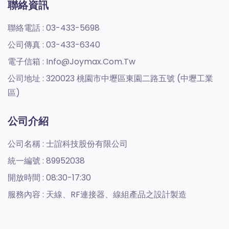
聯絡資訊
聯絡電話 :
03-433-5698
公司傳真 :
03-433-6340
電子信箱 :
Info@joymax.com.tw
公司地址 :
320023 桃園市中壢區東園二路五號 (中壢工業
區)
公司介紹
公司名稱 :
士誼科技股份有限公司
統一編號 :
89952038
開放時間 :
08:30-17:30
服務內容 :
天線、RF連接器、線組產品之設計製造