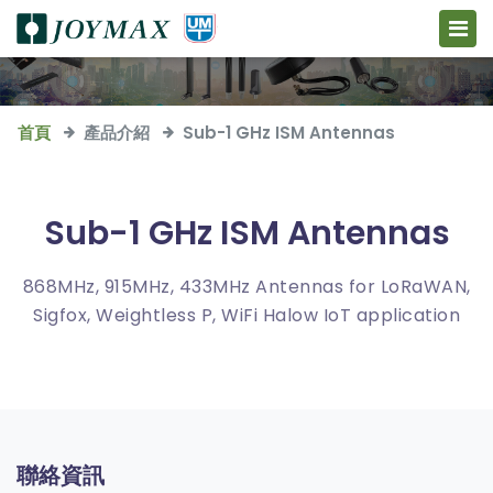
首頁
產品介紹
Sub-1 GHz ISM Antennas
Sub-1 GHz ISM Antennas
868MHz, 915MHz, 433MHz Antennas for LoRaWAN,
Sigfox, Weightless P, WiFi Halow IoT application
聯絡資訊