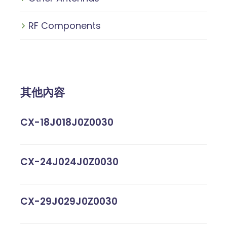
RF Components
其他內容
CX-18J018J0Z0030
CX-24J024J0Z0030
CX-29J029J0Z0030