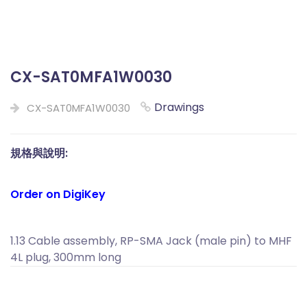
CX-SAT0MFA1W0030
Drawings
CX-SAT0MFA1W0030
規格與說明:
Order on DigiKey
1.13 Cable assembly, RP-SMA Jack (male pin) to MHF
4L plug, 300mm long