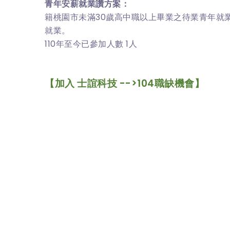
青年安薪就業讚方案：
籍桃園市未滿30歲高中職以上畢業之待業青年就
就業。
110年至今已參加人數 1人
【加入 士誼科技 -->104職缺機會】