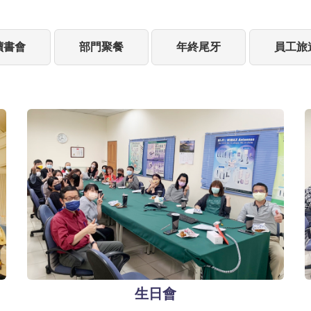
讀書會
部門聚餐
年終尾牙
員工旅
生日會