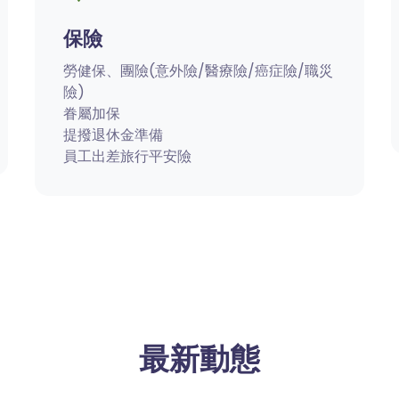
保險
勞健保、團險(意外險/醫療險/癌症險/職災
險)
眷屬加保
提撥退休金準備
員工出差旅行平安險
最新動態