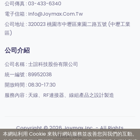
公司傳真 :
03-433-6340
電子信箱 :
Info@joymax.com.tw
公司地址 :
320023 桃園市中壢區東園二路五號 (中壢工業
區)
公司介紹
公司名稱 :
士誼科技股份有限公司
統一編號 :
89952038
開放時間 :
08:30-17:30
服務內容 :
天線、RF連接器、線組產品之設計製造
Copyright © 2026 Joymax Inc. - All Rights
本網站利用 Cookie 來執行網站服務並改善您與我們的互動。
Reserved.